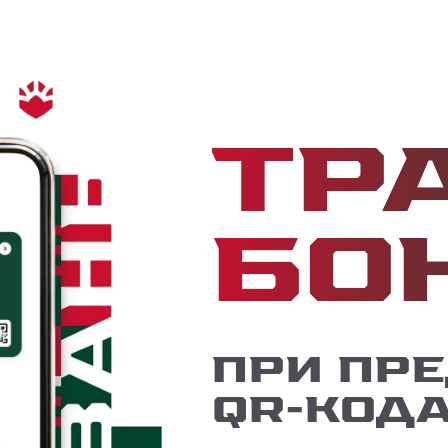
Тр
бо
При пр
QR-кода