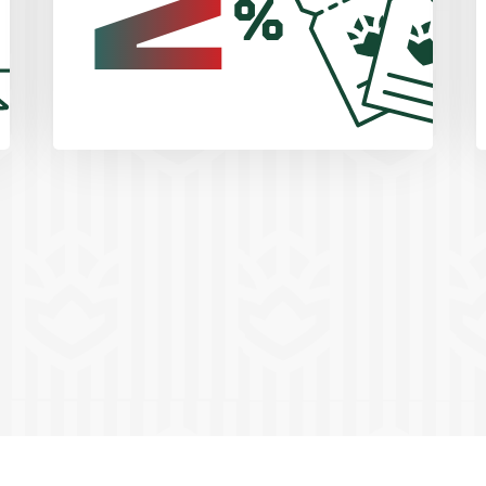
2
%
% - от итоговой суммы покупки