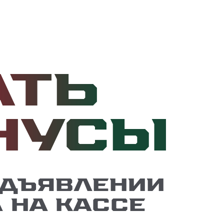
ать
нусы
едъявлении
 на кассе