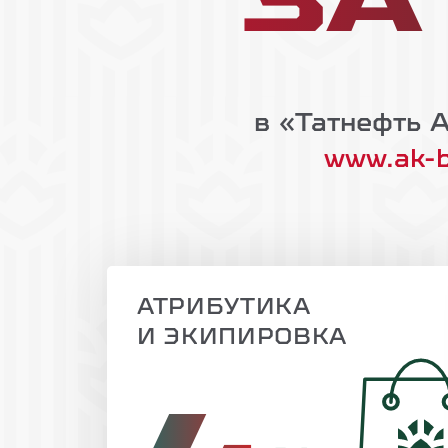
ЗА
в «Татнефть 
www.ak-b
АТРИБУТИКА
И ЭКИПИРОВКА