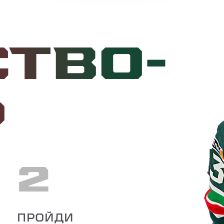
ство
-
ь
2
ПРОЙДИ