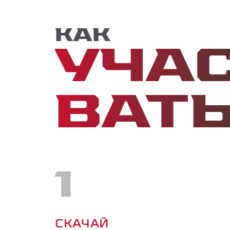
Как
Уча
ват
1
СКАЧАЙ